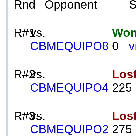
Rnd
Opponent
S
R#1
vs.
Wo
CBMEQUIPO8
0
v
R#2
vs.
Los
CBMEQUIPO4
22
R#3
vs.
Los
CBMEQUIPO2
27