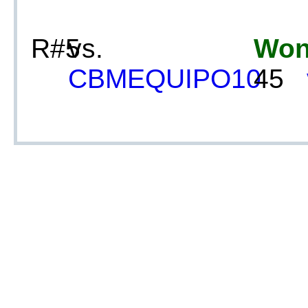
R#5
vs.
Wo
CBMEQUIPO10
45