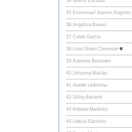
34
Noemí Escobar
35
Emmanuel Josmar Ángeles
36
Angélica Bueno
37
Caleb Garcia
38
Uriel Onam Clemente
39
Katerine Berumen
40
Johanna Macías
41
Anette Ledezma
42
Shirly Becerril
43
Imberto Martínez
44
Leticia Sánchez