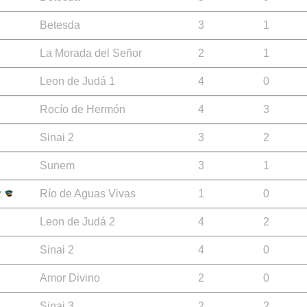
Betesda
3
1
La Morada del Señor
2
1
Leon de Judá 1
4
0
Rocío de Hermón
4
3
Sinai 2
3
2
Sunem
3
1
z
Río de Aguas Vivas
1
0
Leon de Judá 2
4
2
Sinai 2
4
0
Amor Divino
2
0
Sinai 3
2
2