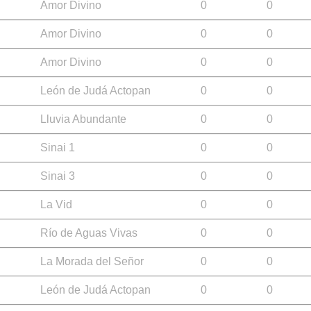
Amor Divino
0
0
Amor Divino
0
0
Amor Divino
0
0
León de Judá Actopan
0
0
Lluvia Abundante
0
0
Sinai 1
0
0
Sinai 3
0
0
La Vid
0
0
Río de Aguas Vivas
0
0
La Morada del Señor
0
0
León de Judá Actopan
0
0