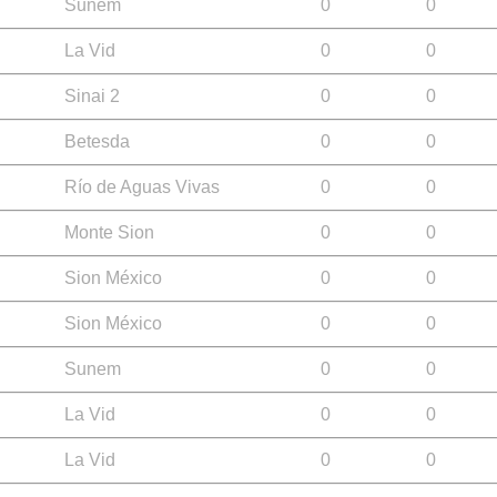
Sunem
0
0
La Vid
0
0
Sinai 2
0
0
Betesda
0
0
Río de Aguas Vivas
0
0
Monte Sion
0
0
Sion México
0
0
Sion México
0
0
Sunem
0
0
La Vid
0
0
La Vid
0
0