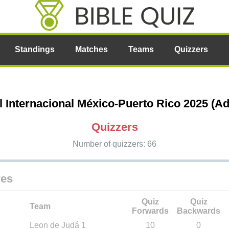
Standings
Matches
Teams
Quizzers
l Internacional México-Puerto Rico 2025 (Ad
Quizzers
Number of quizzers: 66
res
Quiz
Quiz
Team
Forwards
Backwards
Leon de Judá 1
10
0