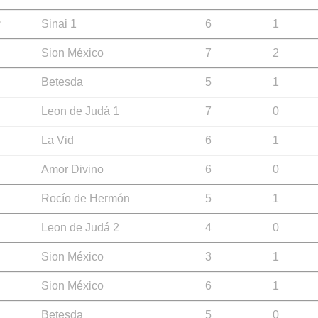
Sinai 1
6
1
Sion México
7
2
Betesda
5
1
Leon de Judá 1
7
0
La Vid
6
1
Amor Divino
6
0
Rocío de Hermón
5
1
Leon de Judá 2
4
0
Sion México
3
1
Sion México
6
1
Betesda
5
0