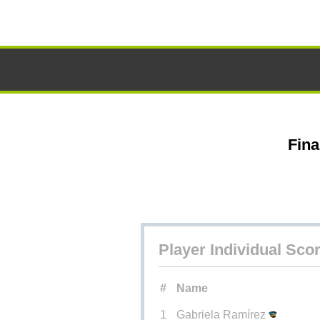
Fina
Player Individual Sco
#
Name
1
Gabriela Ramírez