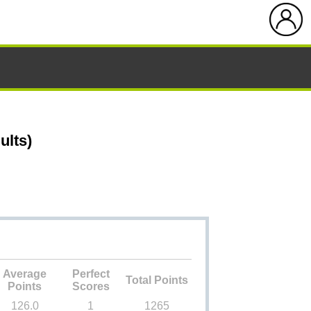
ults)
Average
Perfect
Total Points
Points
Scores
126.0
1
1265