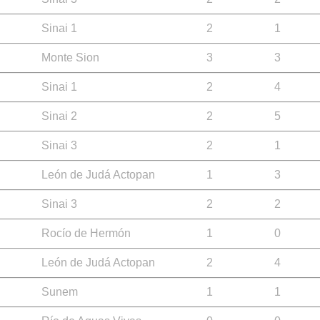
Sinai 1
2
1
Monte Sion
3
3
Sinai 1
2
4
Sinai 2
2
5
Sinai 3
2
1
León de Judá Actopan
1
3
Sinai 3
2
2
Rocío de Hermón
1
0
León de Judá Actopan
2
4
Sunem
1
1