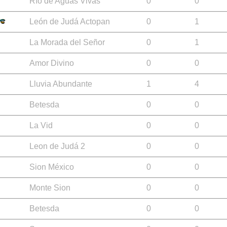
Río de Aguas Vivas
0
0
León de Judá Actopan
0
1
La Morada del Señor
0
1
Amor Divino
0
0
Lluvia Abundante
1
4
Betesda
0
0
La Vid
0
0
Leon de Judá 2
0
0
Sion México
0
0
Monte Sion
0
0
Betesda
0
0